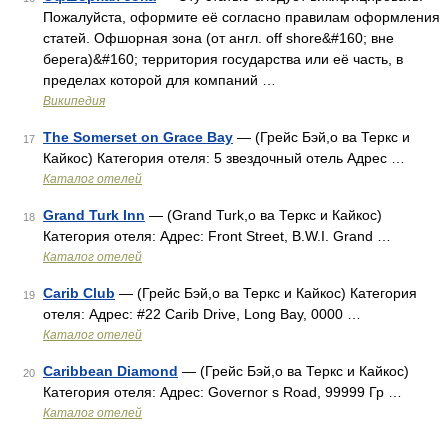
Пожалуйста, оформите её согласно правилам оформления
статей. Офшорная зона (от англ. off shore&#160; вне
берега)&#160; территория государства или её часть, в
пределах которой для компаний …
Википедия
The Somerset on Grace Bay
— (Грейс Бэй,о ва Теркс и
17
Кайкос) Категория отеля: 5 звездочный отель Адрес …
Каталог отелей
Grand Turk Inn
— (Grand Turk,о ва Теркс и Кайкос)
18
Категория отеля: Адрес: Front Street, B.W.I. Grand …
Каталог отелей
Carib Club
— (Грейс Бэй,о ва Теркс и Кайкос) Категория
19
отеля: Адрес: #22 Carib Drive, Long Bay, 0000 …
Каталог отелей
Caribbean Diamond
— (Грейс Бэй,о ва Теркс и Кайкос)
20
Категория отеля: Адрес: Governor s Road, 99999 Гр …
Каталог отелей