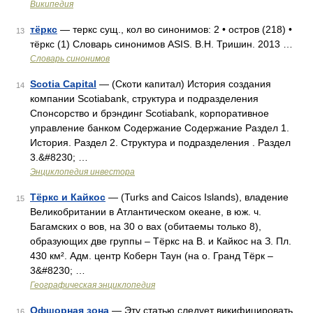
Википедия
тёркс
— теркс сущ., кол во синонимов: 2 • остров (218) •
13
тёркс (1) Словарь синонимов ASIS. В.Н. Тришин. 2013 …
Словарь синонимов
Scotia Capital
— (Скоти капитал) История создания
14
компании Scotiabank, структура и подразделения
Спонсорство и брэндинг Scotiabank, корпоративное
управление банком Содержание Содержание Раздел 1.
История. Раздел 2. Структура и подразделения . Раздел
3.&#8230; …
Энциклопедия инвестора
Тёркс и Кайкос
— (Turks and Caicos Islands), владение
15
Великобритании в Атлантическом океане, в юж. ч.
Багамских о вов, на 30 о вах (обитаемы только 8),
образующих две группы – Тёркс на В. и Кайкос на З. Пл.
430 км². Адм. центр Коберн Таун (на о. Гранд Тёрк –
3&#8230; …
Географическая энциклопедия
Офшорная зона
— Эту статью следует викифицировать.
16